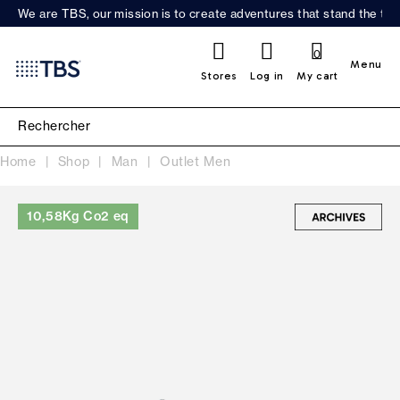
We are TBS, our mission is to create adventures that stand the test
0
Menu
Stores
Log in
My cart
Home
Shop
Man
Outlet Men
10,58Kg Co2 eq