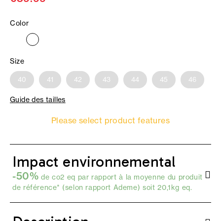
Color
Size
40
41
42
43
44
45
46
Guide des tailles
Please select product features
Impact environnemental
-50%
de co2 eq par rapport à la moyenne du produit
de référence* (selon
rapport Ademe
) soit 20,1kg eq.