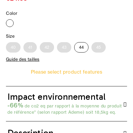
Color
Size
40
41
42
43
44
45
Guide des tailles
Please select product features
Impact environnemental
-66%
de co2 eq par rapport à la moyenne du produit
de référence* (selon
rapport Ademe
) soit 18,5kg eq.
Description