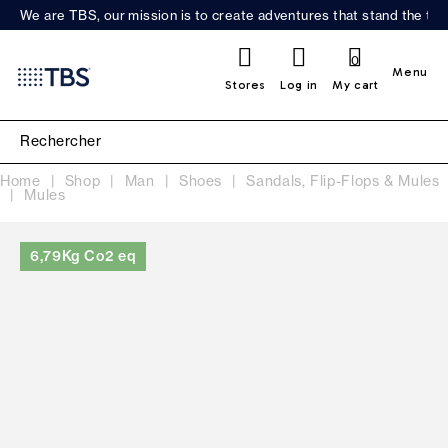
We are TBS, our mission is to create adventures that stand the test
0
Menu
Stores
Log in
My cart
Home
Shop
Man
Shoes
Sandals, Flip-Flops & Mules
Mules
6,79Kg Co2 eq